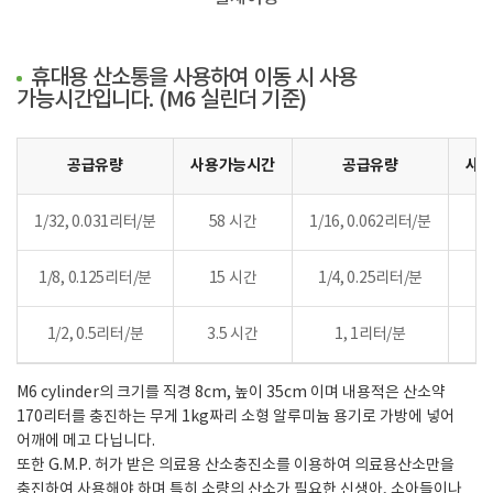
휴대용 산소통을 사용하여 이동 시 사용
가능시간입니다. (M6 실린더 기준)
공급유량
사용가능시간
공급유량
사
1/32, 0.031리터/분
58 시간
1/16, 0.062리터/분
1/8, 0.125리터/분
15 시간
1/4, 0.25리터/분
7
1/2, 0.5리터/분
3.5 시간
1, 1리터/분
1
M6 cylinder의 크기를 직경 8cm, 높이 35cm 이며 내용적은 산소약
170리터를 충진하는 무게 1kg짜리 소형 알루미늄 용기로 가방에 넣어
어깨에 메고 다닙니다.
또한 G.M.P. 허가 받은 의료용 산소충진소를 이용하여 의료용산소만을
충진하여 사용해야 하며
특히 소량의 산소가 필요한 신생아, 소아들이나