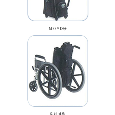
ME/MD용
휠체어용